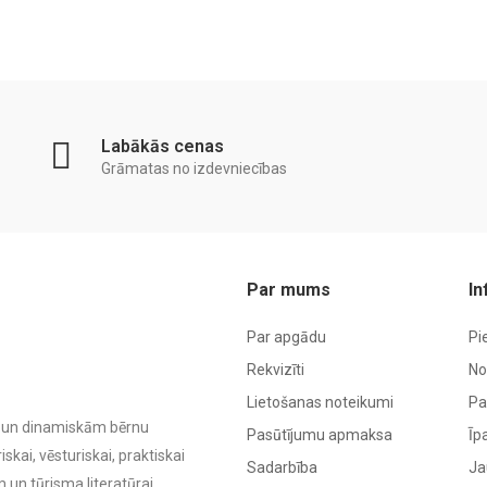
Labākās cenas
Grāmatas no izdevniecības
Par mums
In
Par apgādu
Pi
Rekvizīti
No
Lietošanas noteikumi
Pa
ām un dinamiskām bērnu
Pasūtījumu apmaksa
Īp
kai, vēsturiskai, praktiskai
Sadarbība
Ja
 un tūrisma literatūrai.