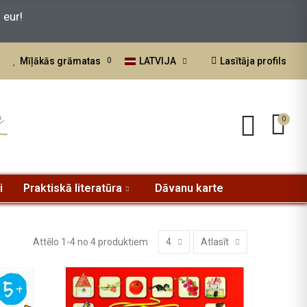
LATVIJA
Lasītāja profils
Mīļākās grāmatas
0
a
0
i
Praktiskā literatūra
Dāvanu karte
Attēlo 1-4 no 4 produktiem
4
Atlasīt