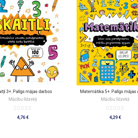
itļi 3+. Palīgs mājas darbos
Matemātika 5+. Palīgs mājas
PIEVIENOT GROZAM
PIEVIENOT GROZAM
Mācību līdzekļi
Mācību līdzekļi
4,76 €
4,29 €