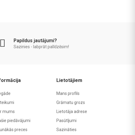
Papildus jautājumi?
Sazinies - labprāt palīdzēsim!
formācija
Lietotājiem
egāde
Mans profils
teikumi
Grāmatu grozs
r mums
Lietotāja adrese
ašie piedāvājumi
Pasūtījumi
unākās preces
Sazināties