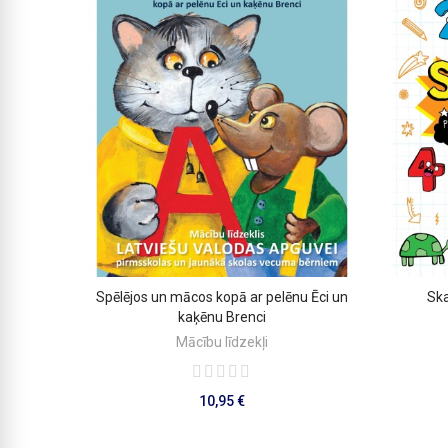
Spēlējos un mācos kopā ar pelēnu Ēci un
Ska
PIEVIENOT GROZAM
kaķēnu Brenci
Mācību līdzekļi
10,95 €