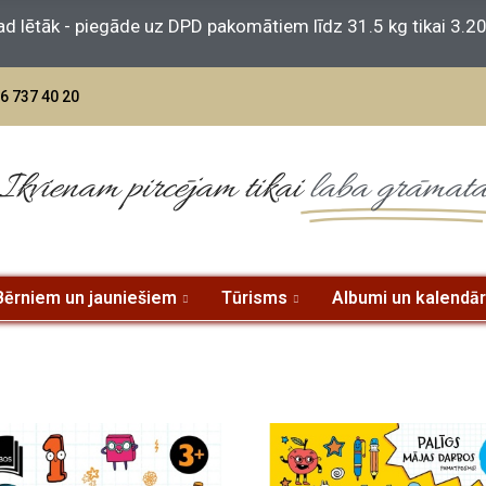
6 737 40 20
Ikvienam pircējam tikai
laba grāmat
Bērniem un jauniešiem
Tūrisms
Albumi un kalendār