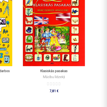
 darbos
Klasiskās pasakas
PIEVIENOT GROZAM
Mācību līdzekļi
7,81 €