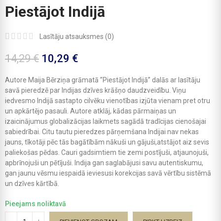
Piestājot Indijā
Lasītāju atsauksmes (
0
)
14,29 €
10,29 €
Autore Maija Bērziņa grāmatā ”Piestājot Indijā” dalās ar lasītāju
savā pieredzē par Indijas dzīves krāšņo daudzveidību. Viņu
iedvesmo Indijā sastapto cilvēku vienotības izjūta vienam pret otru
un apkārtējo pasauli. Autore atklāj, kādas pārmaiņas un
izaicinājumus globalizācijas laikmets sagādā tradīcijas cienošajai
sabiedrībai. Citu tautu pieredzes pārņemšana Indijai nav nekas
jauns, tīkotāji pēc tās bagātībām nākuši un gājuši,atstājot aiz sevis
paliekošas pēdas. Cauri gadsimtiem tie zemi postījuši, atjaunojuši,
apbrīnojuši un pētījuši. Indija gan saglabājusi savu autentiskumu,
gan jaunu vēsmu iespaidā ieviesusi korekcijas savā vērtību sistēmā
un dzīves kārtībā.
Pieejams noliktavā