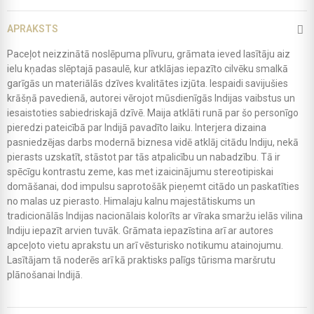
APRAKSTS
Paceļot neizzinātā noslēpuma plīvuru, grāmata ieved lasītāju aiz
ielu kņadas slēptajā pasaulē, kur atklājas iepazīto cilvēku smalkā
garīgās un materiālās dzīves kvalitātes izjūta. Iespaidi savijušies
krāšņā pavedienā, autorei vērojot mūsdienīgās Indijas vaibstus un
iesaistoties sabiedriskajā dzīvē. Maija atklāti runā par šo personīgo
pieredzi pateicībā par Indijā pavadīto laiku. Interjera dizaina
pasniedzējas darbs modernā biznesa vidē atklāj citādu Indiju, nekā
pierasts uzskatīt, stāstot par tās atpalicību un nabadzību. Tā ir
spēcīgu kontrastu zeme, kas met izaicinājumu stereotipiskai
domāšanai, dod impulsu saprotošāk pieņemt citādo un paskatīties
no malas uz pierasto. Himalaju kalnu majestātiskums un
tradicionālās Indijas nacionālais kolorīts ar vīraka smaržu ielās vilina
Indiju iepazīt arvien tuvāk. Grāmata iepazīstina arī ar autores
apceļoto vietu aprakstu un arī vēsturisko notikumu atainojumu.
Lasītājam tā noderēs arī kā praktisks palīgs tūrisma maršrutu
plānošanai Indijā.