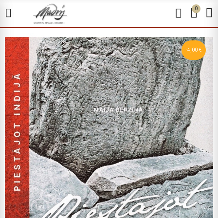
0
-4,00 €