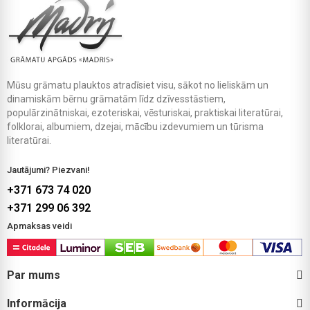
Mūsu grāmatu plauktos atradīsiet visu, sākot no lieliskām un
dinamiskām bērnu grāmatām līdz dzīvesstāstiem,
populārzinātniskai, ezoteriskai, vēsturiskai, praktiskai literatūrai,
folklorai, albumiem, dzejai, mācību izdevumiem un tūrisma
literatūrai.
Jautājumi? Piezvani!
+371 673 74 020
+371 299 06 392
Apmaksas veidi
Par mums
Informācija