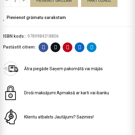
PIEVIENOT GROZAM
PIRKT UZREIZ
Pievienot grāmatu sarakstam
ISBN kods::
9789984318806
Ātra piegāde
Saņem pakomātā vai mājās
Droši maksājumi
Apmaksā ar karti vai ibanku
Klientu atbalsts
Jautājumi? Sazinies!