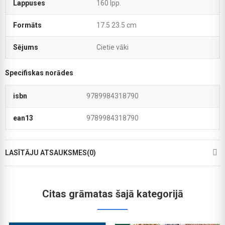
Lappuses
160 lpp.
Formāts
17.5 23.5 cm
Sējums
Cietie vāki
Specifiskas norādes
isbn
9789984318790
ean13
9789984318790
LASĪTĀJU ATSAUKSMES(0)
Citas grāmatas šajā kategorijā