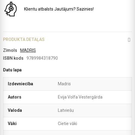
Klientu atbalsts
Jautājumi? Sazinies!
PRODUKTA DETAĻAS
Zīmols
MADRIS
ISBN kods
9789984318790
Datu lapa
Izdevniecība
Madris
Autors
Evija Volfa Vestergārda
Valoda
Latviešu
Vāki
Cietie vāki