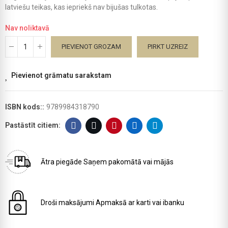
latviešu teikas, kas iepriekš nav bijušas tulkotas.
Nav noliktavā
PIEVIENOT GROZAM
PIRKT UZREIZ
Pievienot grāmatu sarakstam
ISBN kods::
9789984318790
Ātra piegāde
Saņem pakomātā vai mājās
Droši maksājumi
Apmaksā ar karti vai ibanku