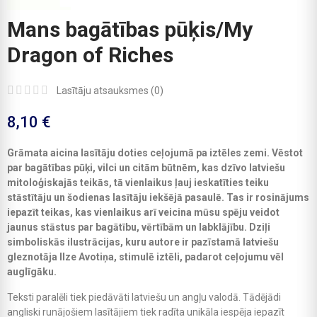
Mans bagātības pūķis/My
Dragon of Riches
Lasītāju atsauksmes (
0
)
8,10 €
Grāmata aicina lasītāju doties ceļojumā pa iztēles zemi. Vēstot
par bagātības pūķi, vilci un citām būtnēm, kas dzīvo latviešu
mitoloģiskajās teikās, tā vienlaikus ļauj ieskatīties teiku
stāstītāju un šodienas lasītāju iekšējā pasaulē. Tas ir rosinājums
iepazīt teikas, kas vienlaikus arī veicina mūsu spēju veidot
jaunus stāstus par bagātību, vērtībām un labklājību. Dziļi
simboliskās ilustrācijas, kuru autore ir pazīstamā latviešu
gleznotāja Ilze Avotiņa, stimulē iztēli, padarot ceļojumu vēl
auglīgāku.
Teksti paralēli tiek piedāvāti latviešu un angļu valodā. Tādējādi
angliski runājošiem lasītājiem tiek radīta unikāla iespēja iepazīt