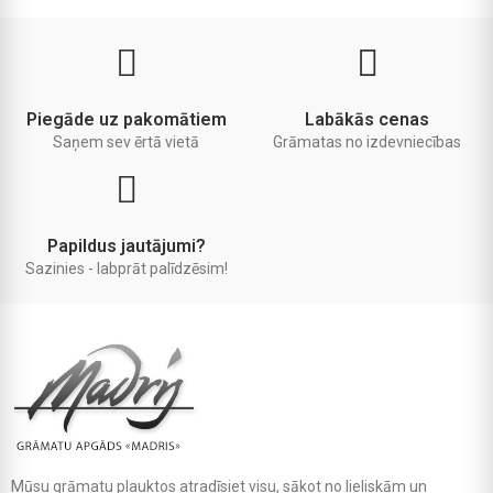
Piegāde uz pakomātiem
Labākās cenas
Saņem sev ērtā vietā
Grāmatas no izdevniecības
Papildus jautājumi?
Sazinies - labprāt palīdzēsim!
Mūsu grāmatu plauktos atradīsiet visu, sākot no lieliskām un