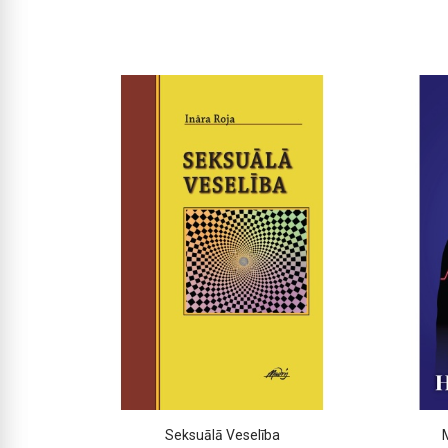
m
Seksuālā Veselība
M