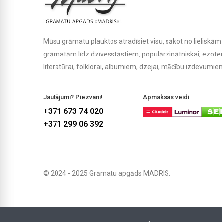
Mūsu grāmatu plauktos atradīsiet visu, sākot no lielisk
grāmatām līdz dzīvesstāstiem, populārzinātniskai, ezoteris
literatūrai, folklorai, albumiem, dzejai, mācību izdevumiem
Jautājumi? Piezvani!
Apmaksas veidi
+371 673 74 020
+371 299 06 392
© 2024 - 2025 Grāmatu apgāds MADRIS.