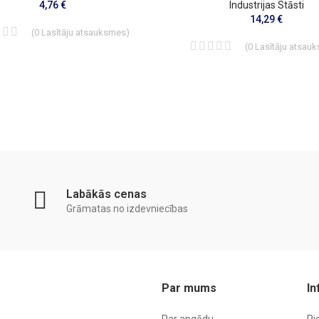
4,76 €
Industrijas Stāsti
14,29 €
(
0
Lasītāju atsauksmes
)
(
0
Lasītāju atsau
Labākās cenas
Grāmatas no izdevniecības
Par mums
In