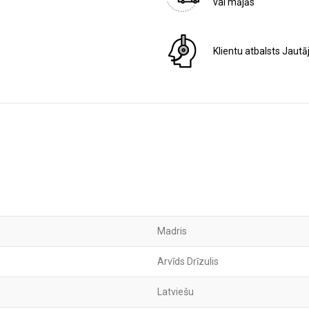
vai mājās
Klientu atbalsts
Jautā
Madris
Arvīds Drīzulis
Latviešu