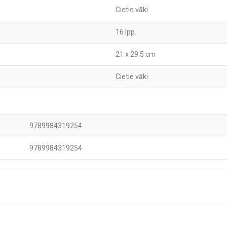
Cietie vāki
16 lpp.
21 x 29.5 cm
Cietie vāki
9789984319254
9789984319254