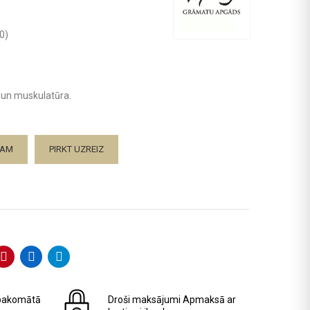
0
)
s un muskulatūra.
ZAM
PIRKT UZREIZ
pakomātā
Droši maksājumi
Apmaksā ar