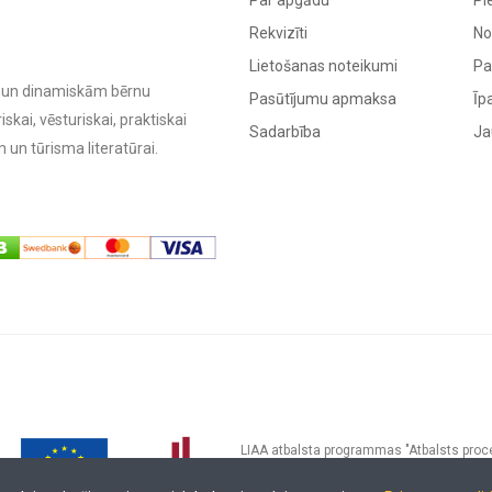
Par apgādu
Pi
Rekvizīti
No
Lietošanas noteikumi
Pa
ām un dinamiskām bērnu
Pasūtījumu apmaksa
Īp
kai, vēsturiskai, praktiskai
Sadarbība
Ja
 un tūrisma literatūrai.
LIAA atbalsta programmas "Atbalsts proces
5-L-2024/392) SIA MADRIS ir īstenojis e-k
digitalizējot SIA MADRIS pārdošana