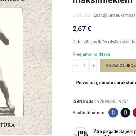
Lasītāju atsauksmes (
2,67 €
Detalizēti parādīts cilvēka skelet
Pieejams noliktavā
PIEVIENOT GRO
Pievienot grāmatu sarakstam
ISBN kods::
9789984319254
Ātra piegāde
Saņem 