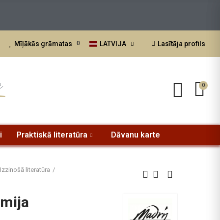
LATVIJA
Lasītāja profils
Mīļākās grāmatas
0
a
0
i
Praktiskā literatūra
Dāvanu karte
Izzinošā literatūra
omija