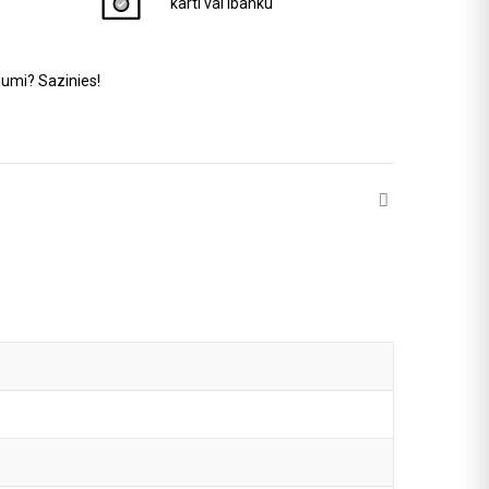
karti vai ibanku
jumi? Sazinies!