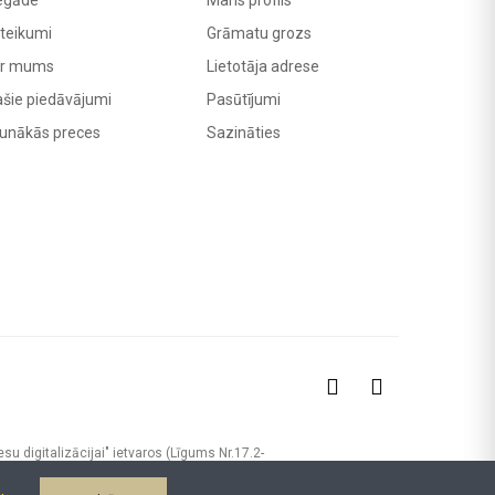
egāde
Mans profils
teikumi
Grāmatu grozs
r mums
Lietotāja adrese
ašie piedāvājumi
Pasūtījumi
unākās preces
Sazināties
u digitalizācijai" ietvaros (Līgums Nr.17.2-
omercijas platformas izstrādi un ieviešanu,
s procesus. Finansējums saņemts no ES