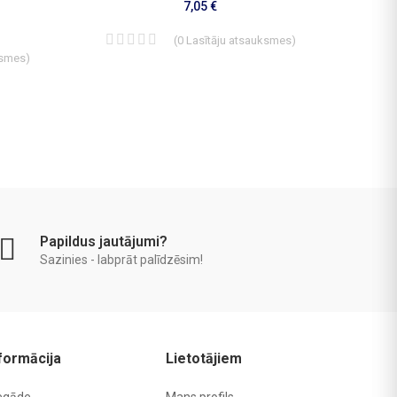
7,05 €
(
0
Lasītāju atsauksmes
)
ksmes
)
Papildus jautājumi?
Sazinies - labprāt palīdzēsim!
formācija
Lietotājiem