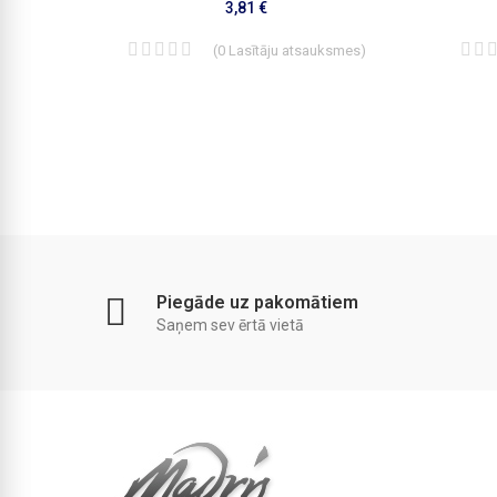
3,81 €
smes
)
(
0
Lasītāju atsauksmes
)
Piegāde uz pakomātiem
Saņem sev ērtā vietā