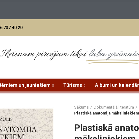
6 737 40 20
Ikvienam pircējam tikai
laba grāmat
Bērniem un jauniešiem
Tūrisms
Albumi un kalendār
Sākums
Dokumentālā literatūra
Plastiskā anatomija māksliniekiem
Plastiskā anat
māksliniekiem