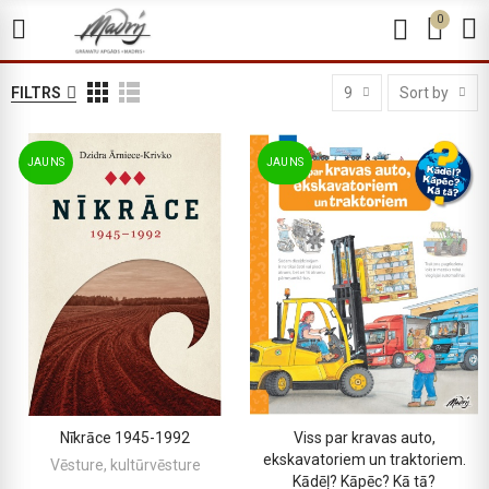
0
FILTRS
9
Sort by
JAUNS
JAUNS
Nīkrāce 1945-1992
Viss par kravas auto,
PIEVIENOT GROZAM
PIEVIENOT GROZAM
ekskavatoriem un traktoriem.
Vēsture, kultūrvēsture
Kādēļ? Kāpēc? Kā tā?