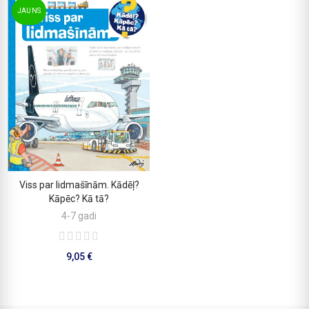
JAUNS
Viss par lidmašīnām. Kādēļ?
PIEVIENOT GROZAM
Kāpēc? Kā tā?
4-7 gadi
9,05 €