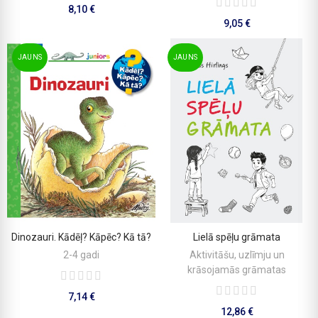
8,10 €
9,05 €
JAUNS
JAUNS
Dinozauri. Kādēļ? Kāpēc? Kā tā?
Lielā spēļu grāmata
PIEVIENOT GROZAM
PIEVIENOT GROZAM
2-4 gadi
Aktivitāšu, uzlīmju un
krāsojamās grāmatas
7,14 €
12,86 €