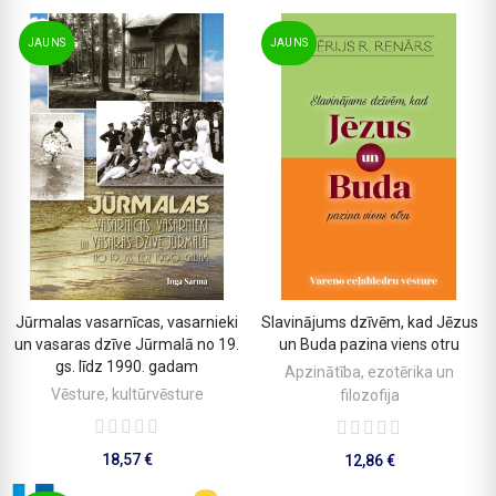
JAUNS
JAUNS
Jūrmalas vasarnīcas, vasarnieki
Slavinājums dzīvēm, kad Jēzus
PIEVIENOT GROZAM
PIEVIENOT GROZAM
un vasaras dzīve Jūrmalā no 19.
un Buda pazina viens otru
gs. līdz 1990. gadam
Apzinātība, ezotērika un
Vēsture, kultūrvēsture
filozofija
18,57 €
12,86 €