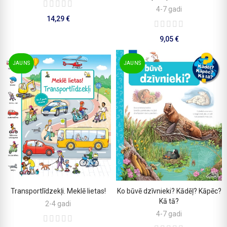
4-7 gadi
14,29 €
9,05 €
JAUNS
JAUNS
Transportlīdzekļi. Meklē lietas!
Ko būvē dzīvnieki? Kādēļ? Kāpēc?
PIEVIENOT GROZAM
PIEVIENOT GROZAM
Kā tā?
2-4 gadi
4-7 gadi