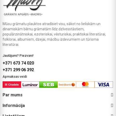
Mūsu grāmatu plauktos atradīsiet visu, sākot no lieliskām un
dinamiskām bērnu grāmatām līdz dzīvesstāstiem,
populārzinātniskai, ezoteriskai, vēsturiskai, praktiskai literatūrai,
folklorai, albumiem, dzejai, mācību izdevumiem un tūrisma
literatūrai.
Jautājumi? Piezvani!
+371 673 74 020
+371 299 06 392
Apmaksas veidi
Par mums
Informācija