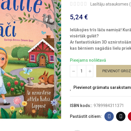
Lasītāju atsauksmes (
5,24 €
Ielūkojies trīs lāču namiņā! Kur
visērtāk gulēt?
‍Ar fantastiskām 3D uznirstošām
kas bērniem sagādās lielu prie
Pieejams noliktavā
PIEVIENOT GRO
Pievienot grāmatu sarakstam
ISBN kods::
9789984311371