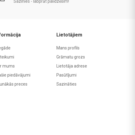
Sazinies - labprāt palīdzēsim!
formācija
Lietotājiem
egāde
Mans profils
teikumi
Grāmatu grozs
r mums
Lietotāja adrese
ašie piedāvājumi
Pasūtījumi
unākās preces
Sazināties