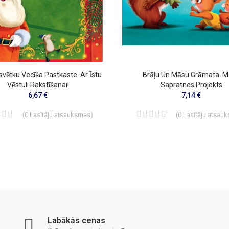
vētku Vecīša Pastkaste. Ar Īstu
Brāļu Un Māsu Grāmata. 
Vēstuli Rakstīšanai!
Sapratnes Projekts
6,67 €
7,14 €
(
0
Lasītāju atsauksmes
)
(
0
Lasītāju atsau
Labākās cenas