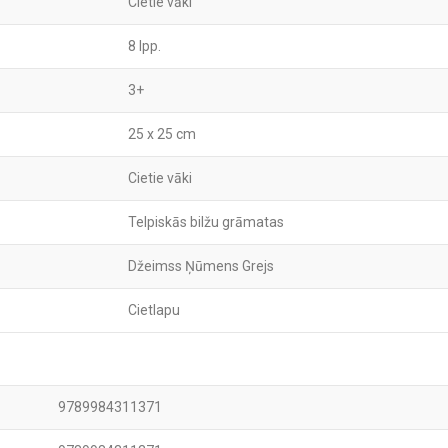
Cietie vāki
8 lpp.
3+
25 x 25 cm
Cietie vāki
Telpiskās bilžu grāmatas
Džeimss Ņūmens Grejs
Cietlapu
9789984311371