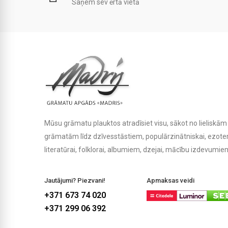
Saņem sev ērtā vietā
Mūsu grāmatu plauktos atradīsiet visu, sākot no lielisk
grāmatām līdz dzīvesstāstiem, populārzinātniskai, ezoteris
literatūrai, folklorai, albumiem, dzejai, mācību izdevumiem
Jautājumi? Piezvani!
Apmaksas veidi
+371 673 74 020
+371 299 06 392