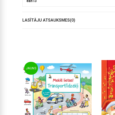
ean13
LASĪTĀJU ATSAUKSMES(0)
JAUNS