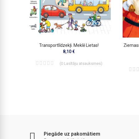
Atloku
Transportlīdzekļi. Meklē Lietas!
Ziemass
8,10 €
(
0
Lasītāju atsauksmes
)
smes
)
Piegāde uz pakomātiem