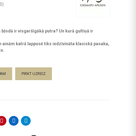
0
)
ā bļodā ir visgaršīgākā putra? Un kurā gultiņā ir
 ainām katrā lappusē tiks iedzīvināta klasiskā pasaka,
ku.
ZAM
PIRKT UZREIZ