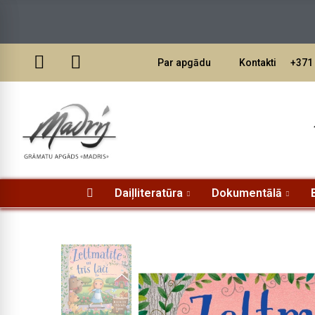
Pasūtī
Par apgādu
Kontakti
+371 
Daiļliteratūra
Dokumentālā