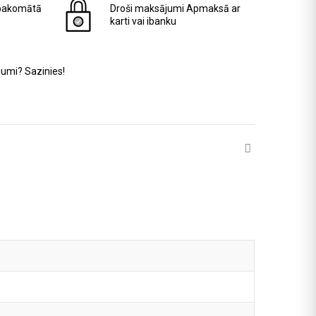
pakomātā
Droši maksājumi
Apmaksā ar
karti vai ibanku
jumi? Sazinies!