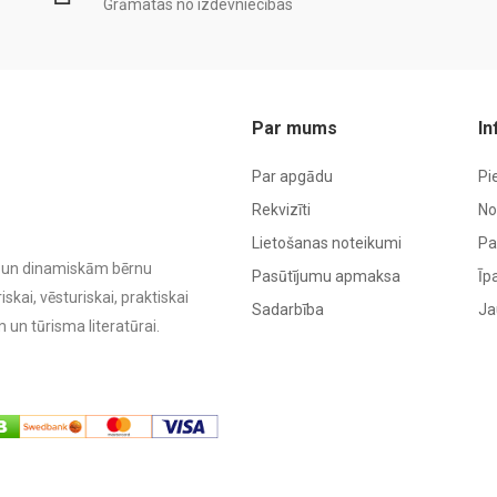
Grāmatas no izdevniecības
Par mums
In
Par apgādu
Pi
Rekvizīti
No
Lietošanas noteikumi
Pa
ām un dinamiskām bērnu
Pasūtījumu apmaksa
Īp
kai, vēsturiskai, praktiskai
Sadarbība
Ja
 un tūrisma literatūrai.