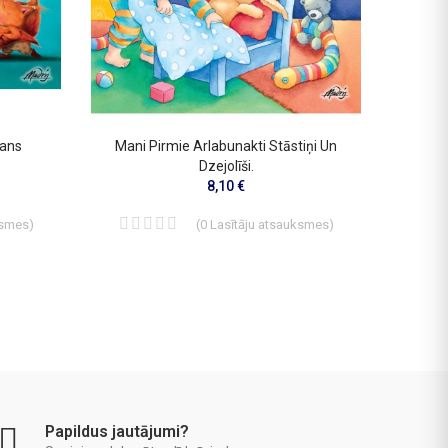
Mans
Mani Pirmie Arlabunakti Stāstiņi Un
Lote At
Dzejolīši.
8,10 €
ksmes
)
(
0
Lasītāju atsauksmes
)
Papildus jautājumi?