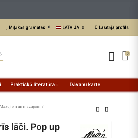
atvijā.
LATVIJA
Lasītāja profils
Mīļākās grāmatas
0
a
0
i
Praktiskā literatūra
Dāvanu karte
Mazuļiem un mazajiem
īs lāči. Pop up