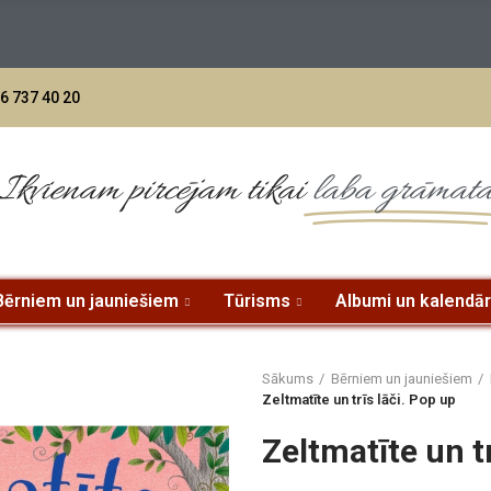
jumiem no 70 eur - BEZMAKSAS PIEGĀDE uz DPD paku skapi L
6 737 40 20
Ikvienam pircējam tikai
laba grāmat
Bērniem un jauniešiem
Tūrisms
Albumi un kalendār
Sākums
Bērniem un jauniešiem
Zeltmatīte un trīs lāči. Pop up
Zeltmatīte un tr