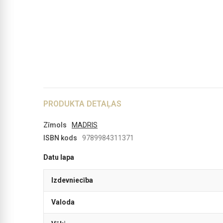
PRODUKTA DETAĻAS
Zīmols
MADRIS
ISBN kods
9789984311371
Datu lapa
Izdevniecība
Valoda