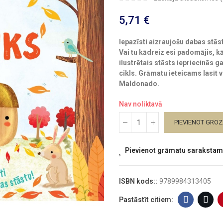
5,71 €
Iepazīsti aizraujošu dabas stās
Vai tu kādreiz esi padomājis, kā
ilustrētais stāsts iepriecinās g
cikls. Grāmatu ieteicams lasīt 
Maldonado.
Nav noliktavā
PIEVIENOT GRO
Pievienot grāmatu sarakstam
ISBN kods::
9789984313405