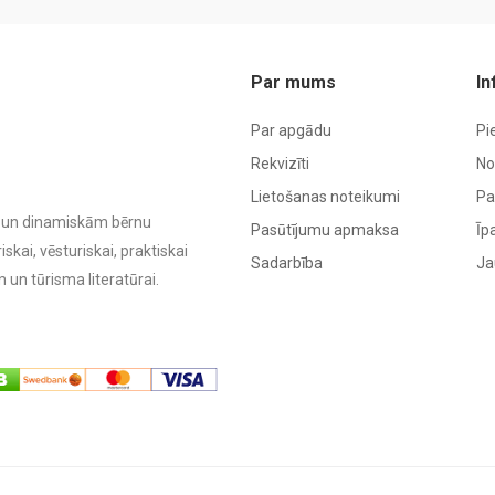
Par mums
In
Par apgādu
Pi
Rekvizīti
No
Lietošanas noteikumi
Pa
ām un dinamiskām bērnu
Pasūtījumu apmaksa
Īp
kai, vēsturiskai, praktiskai
Sadarbība
Ja
 un tūrisma literatūrai.