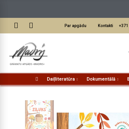
Pasūtī
Par apgādu
Kontakti
+371 
Daiļliteratūra
Dokumentālā