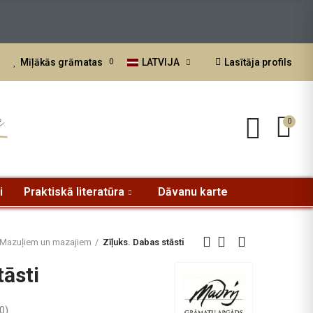
atvijā.
LATVIJA
Lasītāja profils
Mīļākās grāmatas
0
a
0
i
Praktiskā literatūra
Dāvanu karte
Mazuļiem un mazajiem
Zīļuks. Dabas stāsti
tāsti
0
)