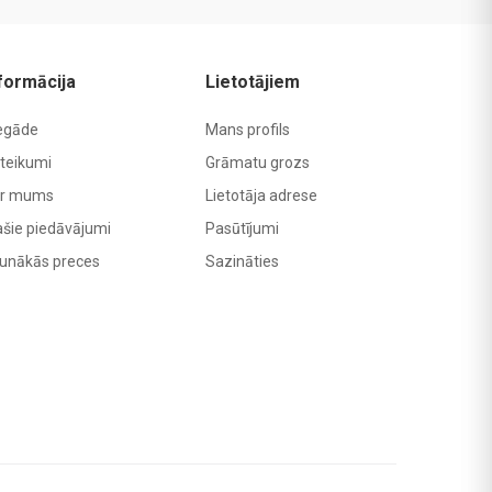
formācija
Lietotājiem
egāde
Mans profils
teikumi
Grāmatu grozs
r mums
Lietotāja adrese
ašie piedāvājumi
Pasūtījumi
unākās preces
Sazināties