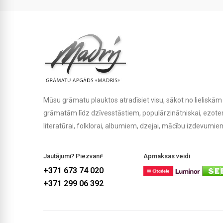
Mūsu grāmatu plauktos atradīsiet visu, sākot no lielisk
grāmatām līdz dzīvesstāstiem, populārzinātniskai, ezoteris
literatūrai, folklorai, albumiem, dzejai, mācību izdevumiem
Jautājumi? Piezvani!
Apmaksas veidi
+371 673 74 020
+371 299 06 392