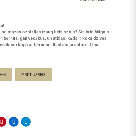
tu!
 no mazas ozolzīles izaug liels ozols? Šis brīnišķīgais
an bērnus, gan vecākus, un atklās, kāds ir koka dzīves
vecākiem kopā ar bērniem. Ilustrāciju autore Džina
ZAM
PIRKT UZREIZ