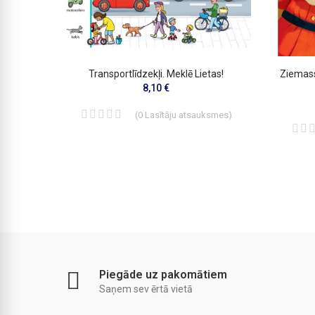
Atloku
Transportlīdzekļi. Meklē Lietas!
Ziemass
8,10 €
(
0
Lasītāju atsauksmes
)
smes
)
Piegāde uz pakomātiem
Saņem sev ērtā vietā