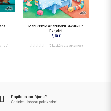
Mans
Mani Pirmie Arlabunakti Stāstiņi Un
Lote At
Dzejolīši.
8,10 €
ksmes
)
(
0
Lasītāju atsauksmes
)
Papildus jautājumi?
Sazinies - labprāt palīdzēsim!