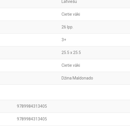
Latviešu
Cietie vāki
26 lpp.
3+
25.5 x 25.5
Cietie vāki
Džina Maldonado
9789984313405
9789984313405