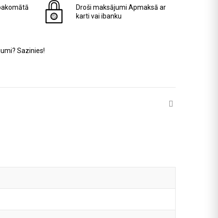
pakomātā
Droši maksājumi
Apmaksā ar
karti vai ibanku
jumi? Sazinies!