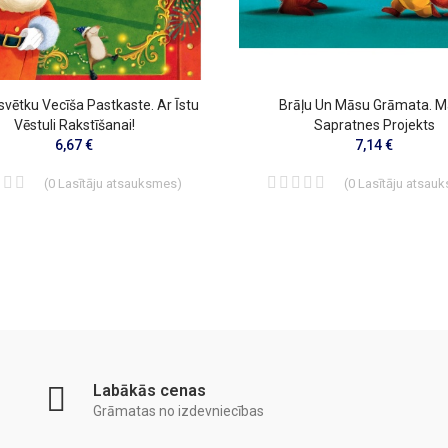
vētku Vecīša Pastkaste. Ar Īstu
Brāļu Un Māsu Grāmata. 
Vēstuli Rakstīšanai!
Sapratnes Projekts
6,67 €
7,14 €
(
0
Lasītāju atsauksmes
)
(
0
Lasītāju atsau
Labākās cenas
Grāmatas no izdevniecības