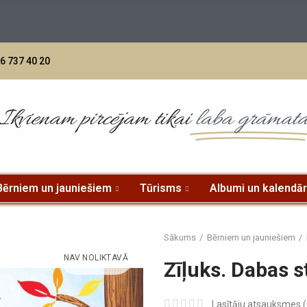
jumiem no 70 eur - BEZMAKSAS PIEGĀDE uz DPD paku skapi L
6 737 40 20
Ikvienam pircējam tikai
laba grāmat
Bērniem un jauniešiem
Tūrisms
Albumi un kalendār
Sākums
Bērniem un jauniešiem
NAV NOLIKTAVĀ
Zīļuks. Dabas s
Lasītāju atsauksmes (