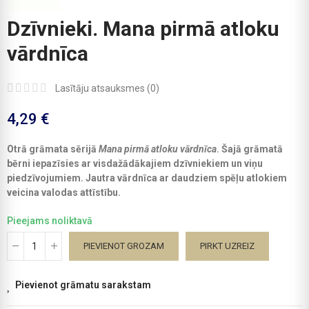
Dzīvnieki. Mana pirmā atloku
vārdnīca
Lasītāju atsauksmes (
0
)
4,29 €
Otrā grāmata sērijā
Mana pirmā atloku vārdnīca
. Šajā grāmatā
bērni iepazīsies ar visdažādākajiem dzīvniekiem un viņu
piedzīvojumiem. Jautra vārdnīca ar daudziem spēļu atlokiem
veicina valodas attīstību.
Pieejams noliktavā
PIEVIENOT GROZAM
PIRKT UZREIZ
Pievienot grāmatu sarakstam