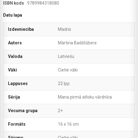
ISBN kods
9789984318080
Datu lapa
Izdevniecība
Madris
Autors
Martina Badštūbere
Valoda
Latviešu
Vāki
Cietie vāki
Lappuses
22 lpp.
Sērija
Mana pirmā atloku vārdnīca
Vecuma grupa
2+
Formāts
16 x 16 cm
Sējums
Cietie vāki