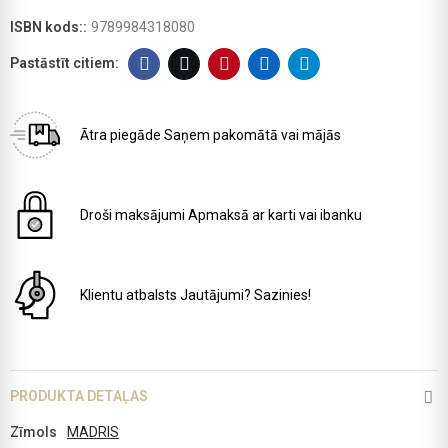
ISBN kods::
9789984318080
Ātra piegāde
Saņem pakomātā vai mājās
Droši maksājumi
Apmaksā ar karti vai ibanku
Klientu atbalsts
Jautājumi? Sazinies!
PRODUKTA DETAĻAS
Zīmols
MADRIS