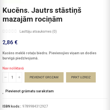
Kucēns. Jautrs stāstiņš
mazajām rociņām
Lasītāju atsauksmes (
0
)
2,86 €
Kucēns meklē rotaļu biedru. Pievienojies viņam un dodies
burvīgā piedzīvojumā.
Nav noliktavā
PIEVIENOT GROZAM
PIRKT UZREIZ
Pievienot grāmatu sarakstam
ISBN kods::
9789984312927