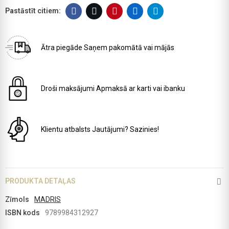
Ātra piegāde
Saņem pakomātā vai mājās
Droši maksājumi
Apmaksā ar karti vai ibanku
Klientu atbalsts
Jautājumi? Sazinies!
PRODUKTA DETAĻAS
Zīmols
MADRIS
ISBN kods
9789984312927