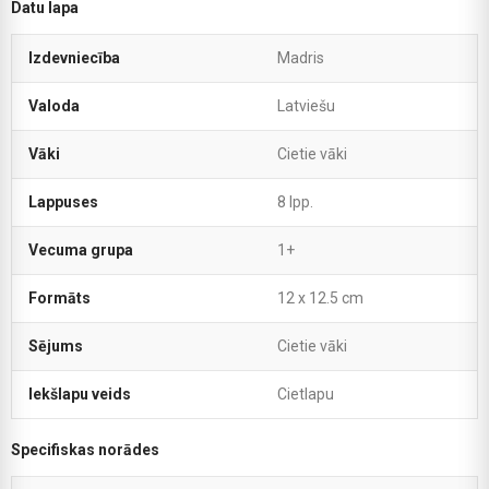
Datu lapa
Izdevniecība
Madris
Valoda
Latviešu
Vāki
Cietie vāki
Lappuses
8 lpp.
Vecuma grupa
1+
Formāts
12 x 12.5 cm
Sējums
Cietie vāki
Iekšlapu veids
Cietlapu
Specifiskas norādes