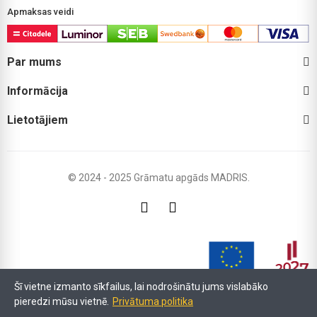
Apmaksas veidi
Par mums
Informācija
Lietotājiem
© 2024 - 2025 Grāmatu apgāds MADRIS.
Šī vietne izmanto sīkfailus, lai nodrošinātu jums vislabāko
pieredzi mūsu vietnē.
Privātuma politika
LIAA atbalsta programmas "Atbalsts procesu digitalizācijai" ietvaros (Līgums