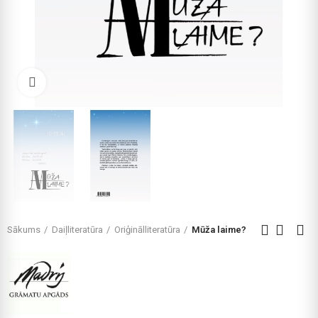
Click to enlarge
Sākums
Daiļliteratūra
Oriģinālliteratūra
Mūža laime?