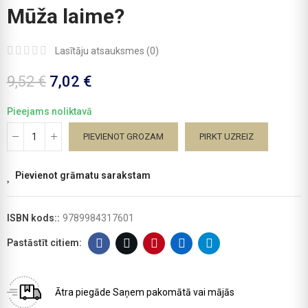
Mūža laime?
Lasītāju atsauksmes (
0
)
9,52 €
7,02 €
Pieejams noliktavā
PIEVIENOT GROZAM
PIRKT UZREIZ
Pievienot grāmatu sarakstam
ISBN kods::
9789984317601
Ātra piegāde
Saņem pakomātā vai mājās