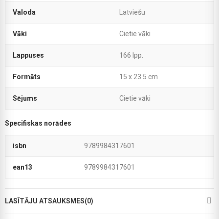
Valoda
Latviešu
Vāki
Cietie vāki
Lappuses
166 lpp.
Formāts
15 x 23.5 cm
Sējums
Cietie vāki
Specifiskas norādes
isbn
9789984317601
ean13
9789984317601
LASĪTĀJU ATSAUKSMES(0)