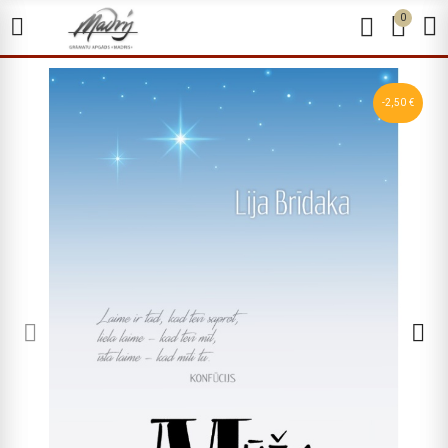
0
-2,50 €