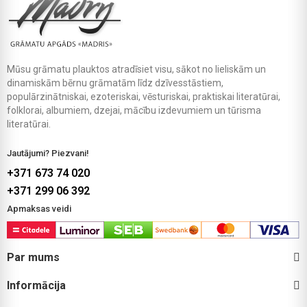
Mūsu grāmatu plauktos atradīsiet visu, sākot no lieliskām un
dinamiskām bērnu grāmatām līdz dzīvesstāstiem,
populārzinātniskai, ezoteriskai, vēsturiskai, praktiskai literatūrai,
folklorai, albumiem, dzejai, mācību izdevumiem un tūrisma
literatūrai.
Jautājumi? Piezvani!
+371 673 74 020
+371 299 06 392
Apmaksas veidi
Par mums
Informācija