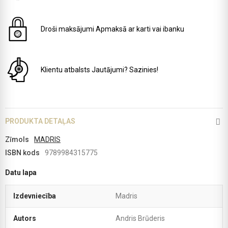
Droši maksājumi
Apmaksā ar karti vai ibanku
Klientu atbalsts
Jautājumi? Sazinies!
PRODUKTA DETAĻAS
Zīmols
MADRIS
ISBN kods
9789984315775
Datu lapa
Izdevniecība
Madris
Autors
Andris Brūderis