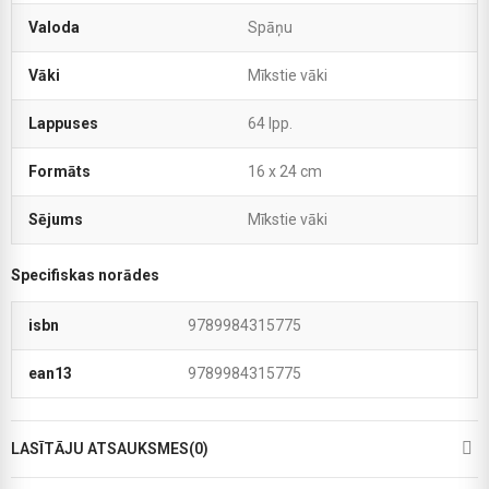
Valoda
Spāņu
Vāki
Mīkstie vāki
Lappuses
64 lpp.
Formāts
16 x 24 cm
Sējums
Mīkstie vāki
Specifiskas norādes
isbn
9789984315775
ean13
9789984315775
LASĪTĀJU ATSAUKSMES(0)