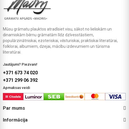
Mūsu grāmatu plauktos atradīsiet visu, sākot no lieliskām un
dinamiskām bērnu grāmatām līdz dzīvesstāstiem,
populārzinātniskai, ezoteriskai, vēsturiskai, praktiskai literatūrai,
folklorai, albumiem, dzejai, mācību izdevumiem un tūrisma
literatūrai.
Jautājumi? Piezvani!
+371 673 74 020
+371 299 06 392
Apmaksas veidi
Par mums
Informācija