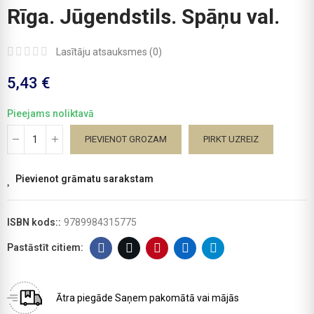
Rīga. Jūgendstils. Spāņu val.
Lasītāju atsauksmes (
0
)
5,43 €
Pieejams noliktavā
PIEVIENOT GROZAM
PIRKT UZREIZ
Pievienot grāmatu sarakstam
ISBN kods::
9789984315775
Ātra piegāde
Saņem pakomātā vai mājās