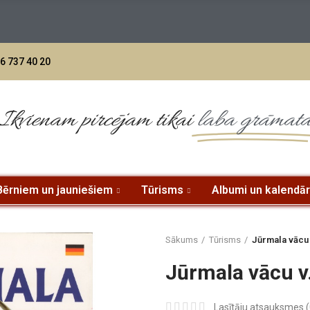
jumiem no 70 eur - BEZMAKSAS PIEGĀDE uz DPD paku skapi L
6 737 40 20
Ikvienam pircējam tikai
laba grāmat
Bērniem un jauniešiem
Tūrisms
Albumi un kalendār
Sākums
Tūrisms
Jūrmala vācu 
Jūrmala vācu v
Lasītāju atsauksmes (