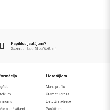
Papildus jautājumi?
Sazinies - labprāt palīdzēsim!
formācija
Lietotājiem
egāde
Mans profils
teikumi
Grāmatu grozs
r mums
Lietotāja adrese
ašie piedāvājumi
Pasūtījumi