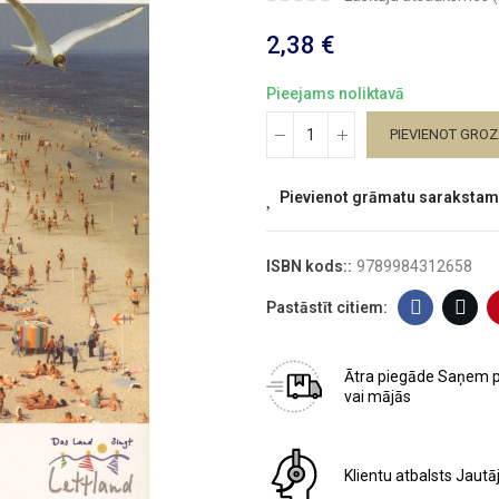
2,38 €
Pieejams noliktavā
PIEVIENOT GRO
Pievienot grāmatu sarakstam
ISBN kods::
9789984312658
Ātra piegāde
Saņem 
vai mājās
Klientu atbalsts
Jautā