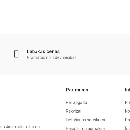
Labākās cenas
Grāmatas no izdevniecības
Par mums
In
Par apgādu
Pi
Rekvizīti
No
Lietošanas noteikumi
Pa
ām un dinamiskām bērnu
Pasūtījumu apmaksa
Īp