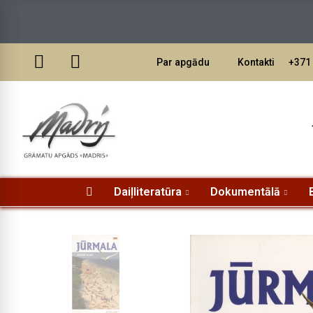
Pasūtī
Par apgādu
Kontakti
+371 
Daiļliteratūra
Dokumentālā