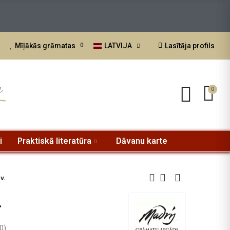
atvijā.
LATVIJA
Lasītāja profils
Mīļākās grāmatas
0
a
0
i
Praktiskā literatūra
Dāvanu karte
v.
.
0
)