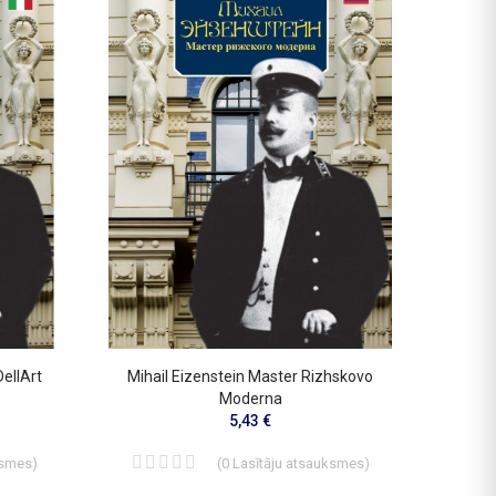
DellArt
Mihail Eizenstein Master Rizhskovo
Mihail
Moderna
5,43 €
ksmes
)
(
0
Lasītāju atsauksmes
)