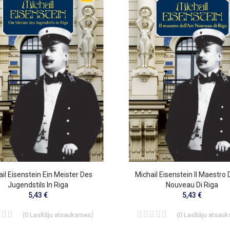
il Eisenstein Ein Meister Des
Michail Eisenstein Il Maestro 
Jugendstils In Riga
Nouveau Di Riga
5,43 €
5,43 €
(
0
Lasītāju atsauksmes
)
(
0
Lasītāju atsau