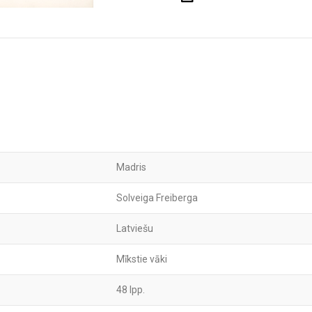
Madris
Solveiga Freiberga
Latviešu
Mīkstie vāki
48 lpp.