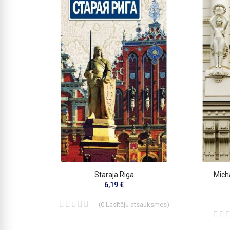
Staraja Riga
Micha
6,19 €
smes
)
(
0
Lasītāju atsauksmes
)