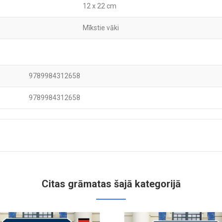
12 x 22 cm
Mīkstie vāki
9789984312658
9789984312658
Citas grāmatas šajā kategorijā