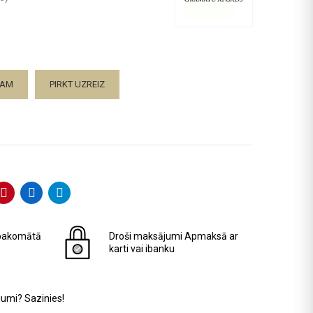
ZAM
PIRKT UZREIZ
pakomātā
Droši maksājumi
Apmaksā ar
karti vai ibanku
jumi? Sazinies!