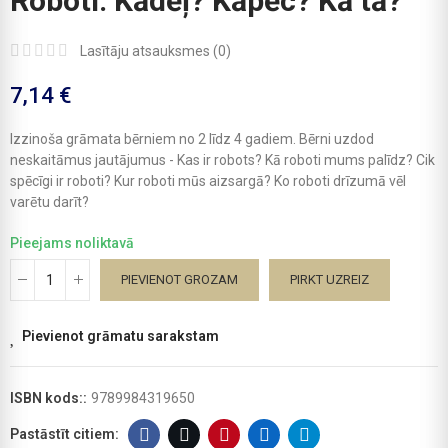
Roboti. Kādēļ? Kāpēc? Kā tā?
Lasītāju atsauksmes (
0
)
7,14 €
Izzinoša grāmata bērniem no 2 līdz 4 gadiem. Bērni uzdod
neskaitāmus jautājumus - Kas ir robots? Kā roboti mums palīdz? Cik
spēcīgi ir roboti? Kur roboti mūs aizsargā? Ko roboti drīzumā vēl
varētu darīt?
Pieejams noliktavā
PIEVIENOT GROZAM
PIRKT UZREIZ
Pievienot grāmatu sarakstam
ISBN kods::
9789984319650