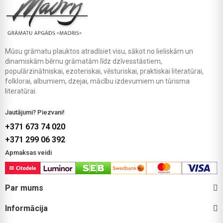
Mūsu grāmatu plauktos atradīsiet visu, sākot no lieliskām un
dinamiskām bērnu grāmatām līdz dzīvesstāstiem,
populārzinātniskai, ezoteriskai, vēsturiskai, praktiskai literatūrai,
folklorai, albumiem, dzejai, mācību izdevumiem un tūrisma
literatūrai.
Jautājumi? Piezvani!
+371 673 74 020
+371 299 06 392
Apmaksas veidi
Par mums
Informācija