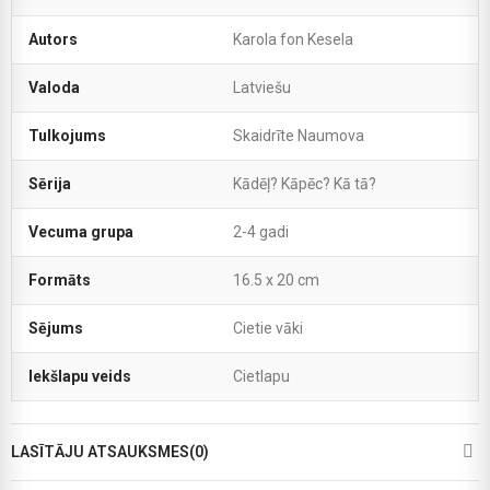
Autors
Karola fon Kesela
Valoda
Latviešu
Tulkojums
Skaidrīte Naumova
Sērija
Kādēļ? Kāpēc? Kā tā?
Vecuma grupa
2-4 gadi
Formāts
16.5 x 20 cm
Sējums
Cietie vāki
Iekšlapu veids
Cietlapu
LASĪTĀJU ATSAUKSMES(0)