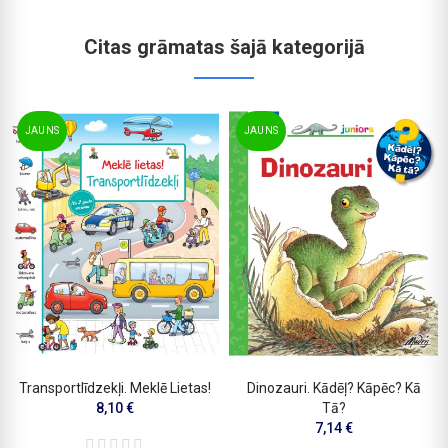
Citas grāmatas šajā kategorijā
JAUNS
JAUNS
Transportlīdzekļi. Meklē Lietas!
Dinozauri. Kādēļ? Kāpēc? Kā
8,10 €
Tā?
7,14 €