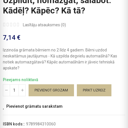
Uzpildīt, nomazgāt, salabot.
Kādēļ? Kāpēc? Kā tā?
Lasītāju atsauksmes (
0
)
7,14 €
Izzinoša grāmata bērniem no 2 līdz 4 gadiem. Bērni uzdod
neskaitāmus jautājumus - Kā uzpilda degvielu automašīnā? Kas
notiek automazgātavā? Kāpēc automašīnām ir jāveic tehniskā
apskate?
Pieejams noliktavā
PIEVIENOT GROZAM
PIRKT UZREIZ
Pievienot grāmatu sarakstam
ISBN kods::
9789984310060