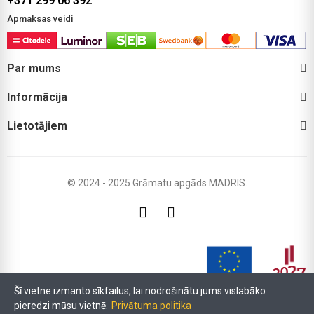
+371 299 06 392
Apmaksas veidi
Par mums
Informācija
Lietotājiem
© 2024 - 2025 Grāmatu apgāds MADRIS.
Šī vietne izmanto sīkfailus, lai nodrošinātu jums vislabāko
pieredzi mūsu vietnē.
Privātuma politika
LIAA atbalsta programmas "Atbalsts procesu digitalizācijai" ietvaros (Līgums