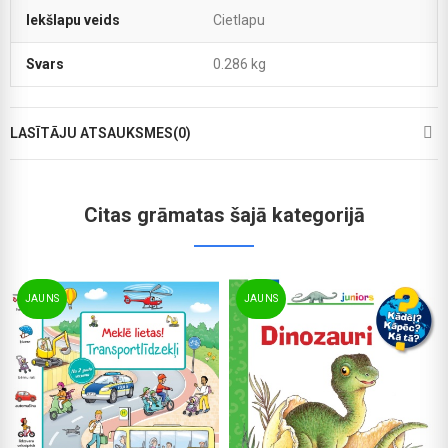
Iekšlapu veids
Cietlapu
Svars
0.286 kg
LASĪTĀJU ATSAUKSMES(0)
Citas grāmatas šajā kategorijā
JAUNS
JAUNS