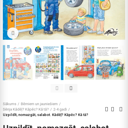
Click to enlarge
Sākums
Bērniem un jauniešiem
Sērija Kādēļ? Kāpēc? Kā tā?
2-4 gadi
Uzpildīt, nomazgāt, salabot. Kādēļ? Kāpēc? Kā tā?