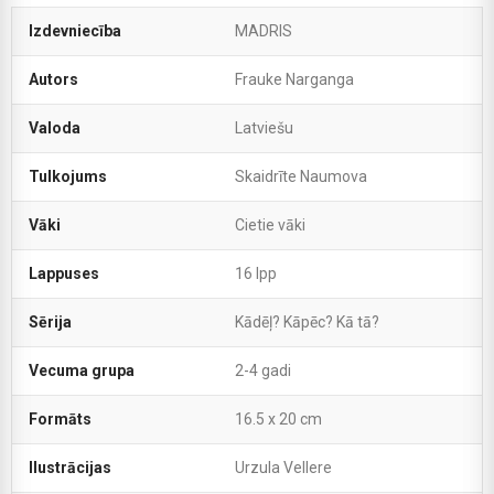
Izdevniecība
MADRIS
Autors
Frauke Narganga
Valoda
Latviešu
Tulkojums
Skaidrīte Naumova
Vāki
Cietie vāki
Lappuses
16 lpp
Sērija
Kādēļ? Kāpēc? Kā tā?
Vecuma grupa
2-4 gadi
Formāts
16.5 x 20 cm
Ilustrācijas
Urzula Vellere