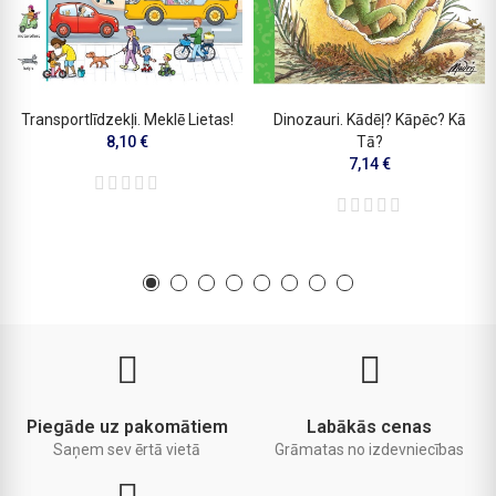
Transportlīdzekļi. Meklē Lietas!
Dinozauri. Kādēļ? Kāpēc? Kā
8,10 €
Tā?
7,14 €
Piegāde uz pakomātiem
Labākās cenas
Saņem sev ērtā vietā
Grāmatas no izdevniecības