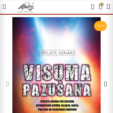
0
-2,50 €