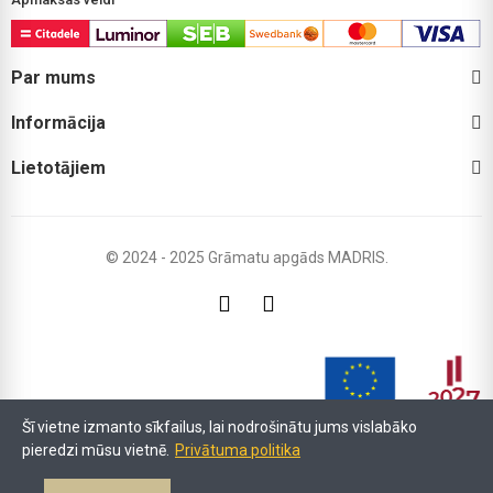
Par mums
Informācija
Lietotājiem
© 2024 - 2025 Grāmatu apgāds MADRIS.
Šī vietne izmanto sīkfailus, lai nodrošinātu jums vislabāko
pieredzi mūsu vietnē.
Privātuma politika
LIAA atbalsta programmas "Atbalsts procesu digitalizācijai" ietvaros (Līgums
Nr.17.2-5-L-2024/392) SIA MADRIS ir īstenojis e-komercijas platformas