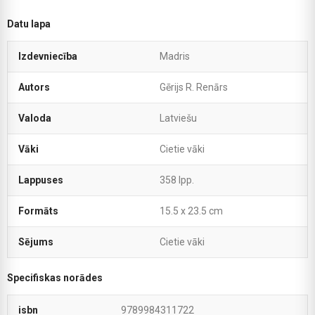
Datu lapa
Izdevniecība
Madris
Autors
Gērijs R. Renārs
Valoda
Latviešu
Vāki
Cietie vāki
Lappuses
358 lpp.
Formāts
15.5 x 23.5 cm
Sējums
Cietie vāki
Specifiskas norādes
isbn
9789984311722