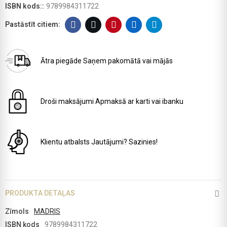
ISBN kods::
9789984311722
Ātra piegāde
Saņem pakomātā vai mājās
Droši maksājumi
Apmaksā ar karti vai ibanku
Klientu atbalsts
Jautājumi? Sazinies!
PRODUKTA DETAĻAS
Zīmols
MADRIS
ISBN kods
9789984311722