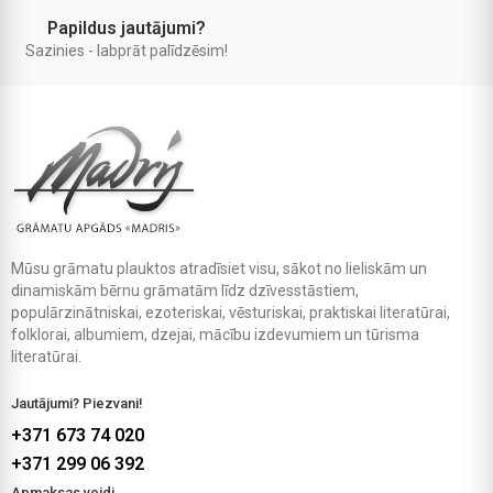
Papildus jautājumi?
Sazinies - labprāt palīdzēsim!
Mūsu grāmatu plauktos atradīsiet visu, sākot no lieliskām un
dinamiskām bērnu grāmatām līdz dzīvesstāstiem,
populārzinātniskai, ezoteriskai, vēsturiskai, praktiskai literatūrai,
folklorai, albumiem, dzejai, mācību izdevumiem un tūrisma
literatūrai.
Jautājumi? Piezvani!
+371 673 74 020
+371 299 06 392
Apmaksas veidi