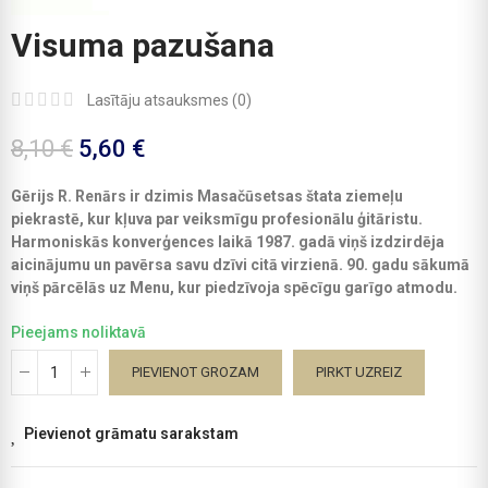
Visuma pazušana
Lasītāju atsauksmes (
0
)
8,10 €
5,60 €
Gērijs R. Renārs ir dzimis Masačūsetsas štata ziemeļu
piekrastē, kur kļuva par veiksmīgu profesionālu ģitāristu.
Harmoniskās konverģences laikā 1987. gadā viņš izdzirdēja
aicinājumu un pavērsa savu dzīvi citā virzienā. 90. gadu sākumā
viņš pārcēlās uz Menu, kur piedzīvoja spēcīgu garīgo atmodu.
Pieejams noliktavā
PIEVIENOT GROZAM
PIRKT UZREIZ
Pievienot grāmatu sarakstam