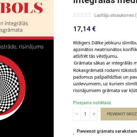
Lasītāju atsauksmes (
17,14 €
Rīdigers Dālke jebkuru slimību
apzinātos neatrisinātos konfli
atšifrēt tās vēstījumu.
Grāmata sākas ar integrālās med
Rokasgrāmatā rodami tūkstoši
padomus pašpalīdzībai un pav
uzdevumiem, uz kuriem slimība
risinājumiem grāmata var kļūt 
Pieejams noliktavā
PIEVIENOT GRO
Pievienot grāmatu sarakstam