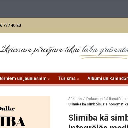
6 737 40 20
Ikvienam pircējam tikai
laba grāmat
Bērniem un jauniešiem
Tūrisms
Albumi un kalendār
Sākums
Dokumentālā literatūra
Slimība kā simbols. Psihosomatik
Slimība kā sim
integrālās med