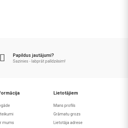
Papildus jautājumi?
Sazinies - labprāt palīdzēsim!
formācija
Lietotājiem
egāde
Mans profils
teikumi
Grāmatu grozs
r mums
Lietotāja adrese