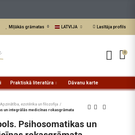
LATVIJA
Lasītāja profils
Mīļākās grāmatas
0
a
0
i
Praktiskā literatūra
Dāvanu karte
Apzinātība, ezotērika un filozofija
as un integrālās medicīnas rokasgrāmata
bols. Psihosomatikas un
icīnas rokasgrāmata