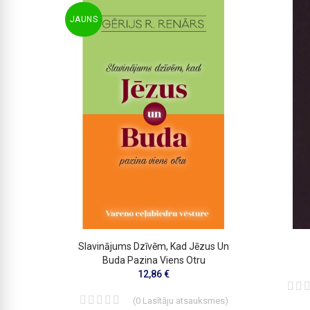
JAUNS
ieru
Slavinājums Dzīvēm, Kad Jēzus Un
Buda Pazina Viens Otru
12,86 €
smes
)
(
0
Lasītāju atsauksmes
)