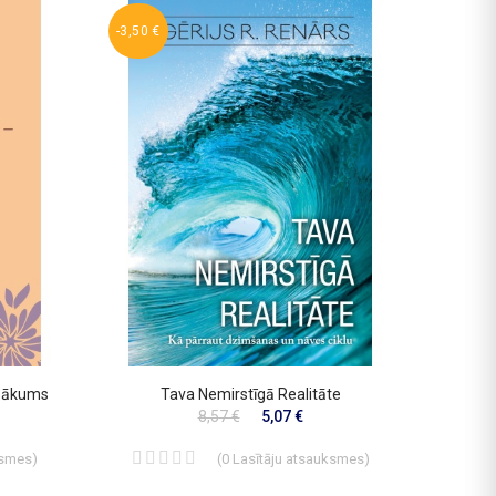
-3,50 €
 Sākums
Tava Nemirstīgā Realitāte
8,57 €
5,07 €
ksmes
)
(
0
Lasītāju atsauksmes
)