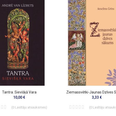
Tantra. Sievišķā Vara
Ziemassvētki-Jaunas Dzīves
10,00 €
3,33 €
(
0
Lasītāju atsauksmes
)
(
0
Lasītāju atsau