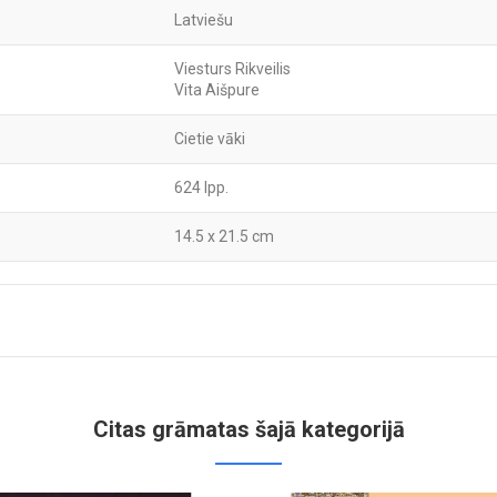
Latviešu
Viesturs Rikveilis
Vita Aišpure
Cietie vāki
624 lpp.
14.5 x 21.5 cm
Citas grāmatas šajā kategorijā