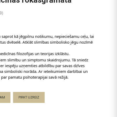
0
)
 saprot kā jēgpilnu notikumu, nepieciešamu ceļu, lai 
ktus dvēselē. Atklāt slimības simbolisko jēgu nozīmē 
icīnas filozofijas un teorijas izklāstu. 
em slimību un simptomu skaidrojumu. Tā sniedz 
er iespēju uzņemties 
atbildību par savas dzīves 
 simboliski norāda. Ar ieteikumiem darbībai un 
par pamatu psihoterapijai savā režijā.
ZAM
PIRKT UZREIZ