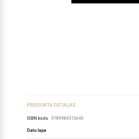
PRODUKTA DETAĻAS
ISBN kods
9789984310640
Datu lapa