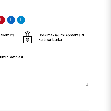
pakomātā
Droši maksājumi
Apmaksā ar
karti vai ibanku
jumi? Sazinies!