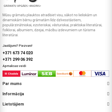
Mūsu grāmatu plauktos atradīsiet visu, sākot no lieliskām un
dinamiskām bērnu grāmatām līdz dzīvesstāstiem,
populārzinātniskai, ezoteriskai, vēsturiskai, praktiskai literatūrai,
folklorai, albumiem, dzejai, mācību izdevumiem un tūrisma
literatūrai.
Jautājumi? Piezvani!
+371 673 74 020
+371 299 06 392
Apmaksas veidi
Par mums
Informācija
Lietotājiem