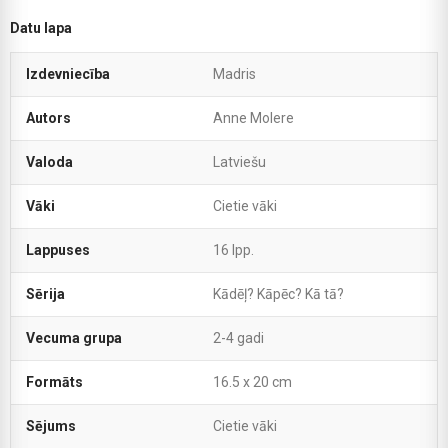
Datu lapa
Izdevniecība
Madris
Autors
Anne Molere
Valoda
Latviešu
Vāki
Cietie vāki
Lappuses
16 lpp.
Sērija
Kādēļ? Kāpēc? Kā tā?
Vecuma grupa
2-4 gadi
Formāts
16.5 x 20 cm
Sējums
Cietie vāki