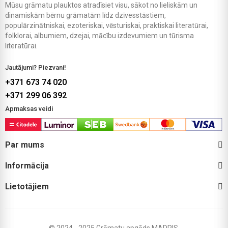
Mūsu grāmatu plauktos atradīsiet visu, sākot no lieliskām un
dinamiskām bērnu grāmatām līdz dzīvesstāstiem,
populārzinātniskai, ezoteriskai, vēsturiskai, praktiskai literatūrai,
folklorai, albumiem, dzejai, mācību izdevumiem un tūrisma
literatūrai.
Jautājumi? Piezvani!
+371 673 74 020
+371 299 06 392
Apmaksas veidi
Par mums
Informācija
Lietotājiem