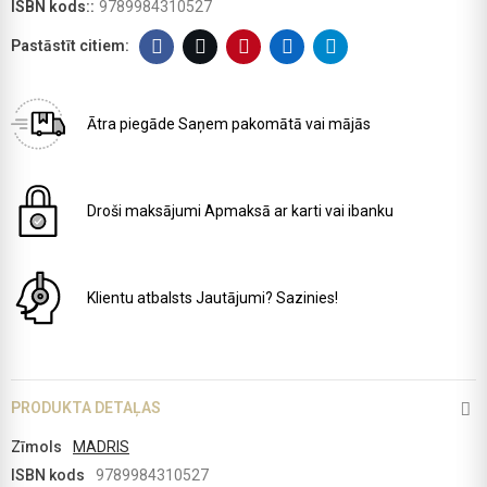
ISBN kods::
9789984310527
Ātra piegāde
Saņem pakomātā vai mājās
Droši maksājumi
Apmaksā ar karti vai ibanku
Klientu atbalsts
Jautājumi? Sazinies!
PRODUKTA DETAĻAS
Zīmols
MADRIS
ISBN kods
9789984310527