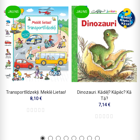
JAUNS
JAUNS
Transportlīdzekļi. Meklē Lietas!
Dinozauri. Kādēļ? Kāpēc? Kā
8,10 €
Tā?
7,14 €