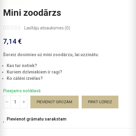
Mini zoodārzs
Lasītāju atsauksmes (
0
)
7,14 €
Šoreiz dosimies uz mini zoodārzu, lai uzzinātu:
‍Kas tur notiek?
Kuriem dzīvniekiem ir ragi?
Ko cālēni izvēlas?
Pieejams noliktavā
PIEVIENOT GROZAM
PIRKT UZREIZ
Pievienot grāmatu sarakstam